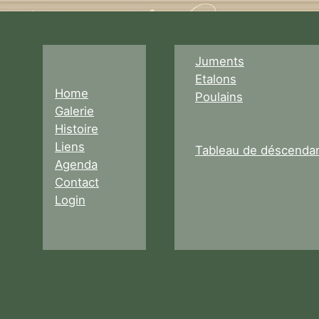
Juments
Etalons
Home
Poulains
Galerie
Histoire
Liens
Tableau de déscenda
Agenda
Contact
Login