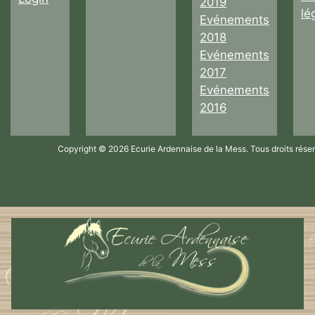
2019
lé
Evénements
2018
Evénements
2017
Evénements
2016
Copyright © 2026 Ecurie Ardennaise de la Mess. Tous droits rése