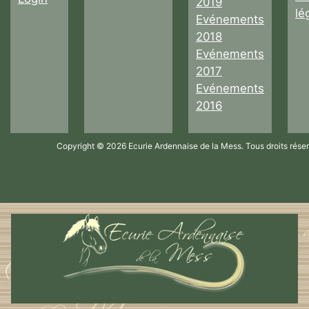
2019
lé
Evénements
2018
Evénements
2017
Evénements
2016
Copyright © 2026 Ecurie Ardennaise de la Mess. Tous droits rése