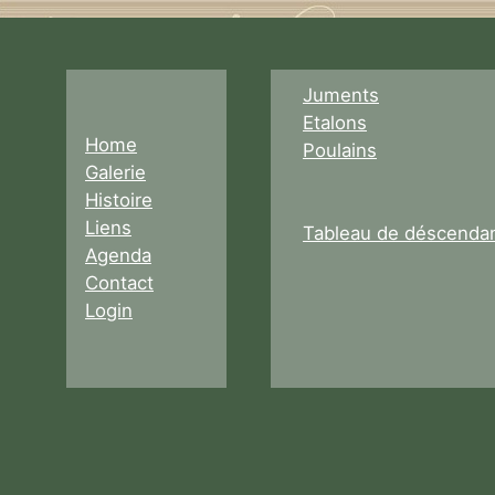
Juments
Etalons
Home
Poulains
Galerie
Histoire
Liens
Tableau de déscenda
Agenda
Contact
Login