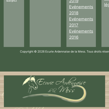
2019
lé
Evénements
2018
Evénements
2017
Evénements
2016
Copyright © 2026 Ecurie Ardennaise de la Mess. Tous droits rése